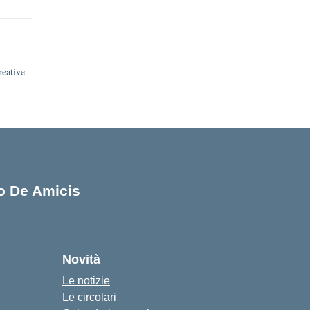
reative
lo De Amicis
cuola
Novità
Le notizie
Le circolari