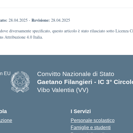
ato:
Revisione:
28.04.2025
-
28.04.2025
dove diversamente specificato, questo articolo è stato rilasciato sotto Licenza C
 Attribuzione 4.0 Italia.
Convitto Nazionale di Stato
Gaetano Filangieri - IC 3° Circo
Vibo Valentia (VV)
— Visita la pagina iniziale della s
ola
I Servizi
azione
Personale scolastico
Famiglie e studenti