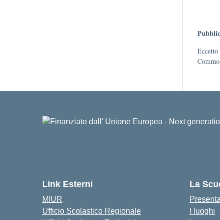
Pubblic
Eccetto 
Commons
Link Esterni
La Scu
MIUR
Present
Ufficio Scolastico Regionale
I luoghi