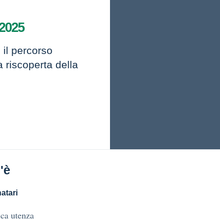
 2025
 il percorso
a riscoperta della
'è
atari
ca utenza