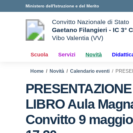
Vai ai contenuti
Vai al menu di navigazione
Vai al footer
Ministero dell'Istruzione e del Merito
Convitto Nazionale di Stato
Gaetano Filangieri - IC 3° 
Vibo Valentia (VV)
 della scuola
— Visita la pagina iniziale d
Scuola
Servizi
Novità
Didattic
Home
Novità
Calendario eventi
PRESENT
PRESENTAZIONE
LIBRO Aula Magn
Convitto 9 maggio