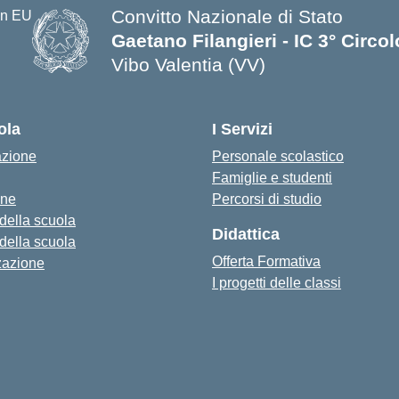
Convitto Nazionale di Stato
Gaetano Filangieri - IC 3° Circo
Vibo Valentia (VV)
— Visita la pagina iniziale della s
ola
I Servizi
azione
Personale scolastico
Famiglie e studenti
one
Percorsi di studio
 della scuola
Didattica
 della scuola
Offerta Formativa
zazione
I progetti delle classi