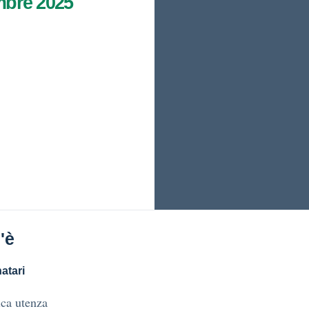
mbre 2025
'è
atari
ca utenza