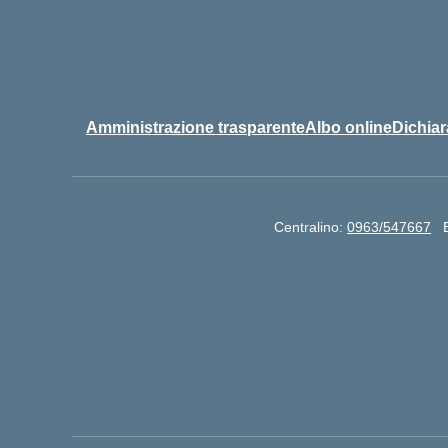
Amministrazione trasparente
Albo online
Dichiar
Centralino:
0963/547667