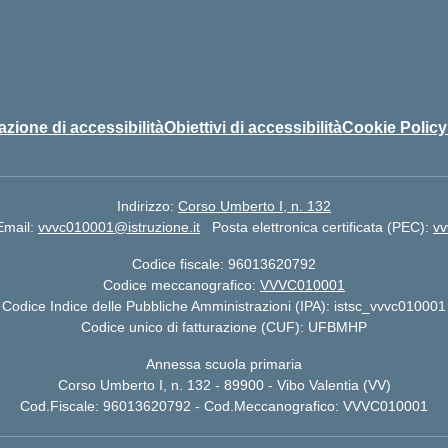
azione di accessibilità
Obiettivi di accessibilità
Cookie Policy
Indirizzo:
Corso Umberto I, n. 132
Email:
vvvc010001@istruzione.it
Posta elettronica certificata (PEC):
vv
Codice fiscale: 96013620792
Codice meccanografico:
VVVC010001
Codice Indice delle Pubbliche Amministrazioni (IPA): istsc_vvvc010001
Codice unico di fatturazione (CUF): UFBMHP
Annessa scuola primaria
Corso Umberto I, n. 132 - 89900 - Vibo Valentia (VV)
Cod.Fiscale: 96013620792 - Cod.Meccanografico: VVVC010001