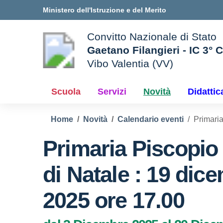
Vai ai contenuti
Vai al menu di navigazione
Vai al footer
Ministero dell'Istruzione e del Merito
Convitto Nazionale di Stato
Gaetano Filangieri - IC 3° 
Vibo Valentia (VV)
 della scuola
— Visita la pagina iniziale d
Scuola
Servizi
Novità
Didattic
Home
Novità
Calendario eventi
Primaria
Primaria Piscopio 
di Natale : 19 dic
2025 ore 17.00