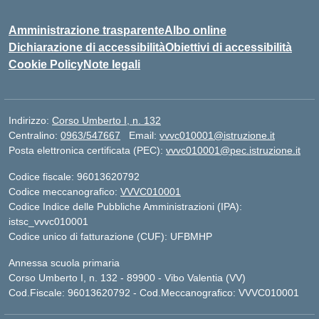
Amministrazione trasparente
Albo online
Dichiarazione di accessibilità
Obiettivi di accessibilità
Cookie Policy
Note legali
Indirizzo:
Corso Umberto I, n. 132
Centralino:
0963/547667
Email:
vvvc010001@istruzione.it
Posta elettronica certificata (PEC):
vvvc010001@pec.istruzione.it
Codice fiscale: 96013620792
Codice meccanografico:
VVVC010001
Codice Indice delle Pubbliche Amministrazioni (IPA):
istsc_vvvc010001
Codice unico di fatturazione (CUF): UFBMHP
Annessa scuola primaria
Corso Umberto I, n. 132 - 89900 - Vibo Valentia (VV)
Cod.Fiscale: 96013620792 - Cod.Meccanografico: VVVC010001