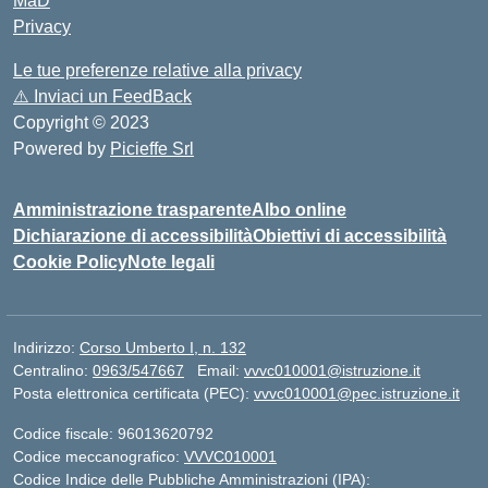
MaD
Privacy
Le tue preferenze relative alla privacy
⚠️
Inviaci un FeedBack
Copyright © 2023
Powered by
Picieffe Srl
Amministrazione trasparente
Albo online
Dichiarazione di accessibilità
Obiettivi di accessibilità
Cookie Policy
Note legali
Indirizzo:
Corso Umberto I, n. 132
Centralino:
0963/547667
Email:
vvvc010001@istruzione.it
Posta elettronica certificata (PEC):
vvvc010001@pec.istruzione.it
Codice fiscale: 96013620792
Codice meccanografico:
VVVC010001
Codice Indice delle Pubbliche Amministrazioni (IPA):