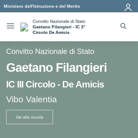
Vai ai contenuti
Vai al menu di navigazione
Vai al footer
Ministero dell'Istruzione e del Merito
Convitto Nazionale di Stato
Gaetano Filangieri - IC 3°
Circolo De Amicis
— Visita la pagina iniziale della scuola
Convitto Nazionale di Stato
Gaetano Filangieri
IC III Circolo - De Amicis
Vibo Valentia
Vai alla scuola