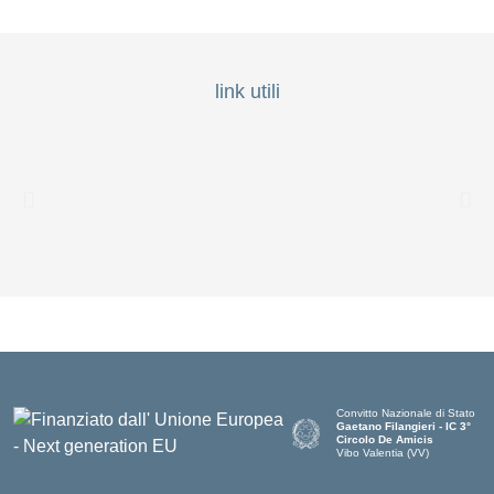
link utili
Convitto Nazionale di Stato
Gaetano Filangieri - IC 3°
Circolo De Amicis
Vibo Valentia (VV)
— Visita la pagina iniziale dell