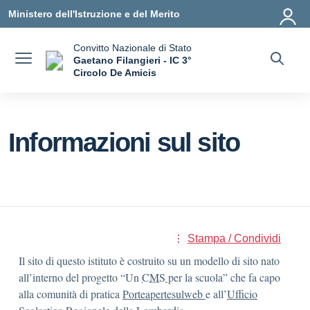
Vai ai contenuti
Vai al menu di navigazione
Vai al footer
Ministero dell'Istruzione e del Merito
Convitto Nazionale di Stato
Gaetano Filangieri - IC 3°
Circolo De Amicis
— Visita la pagina iniziale della scuola
Informazioni sul sito
Stampa / Condividi
Il sito di questo istituto è costruito su un modello di sito nato
all’interno del progetto “Un
CMS
per la scuola” che fa capo
alla comunità di pratica
Porteapertesulweb
e all’
Ufficio