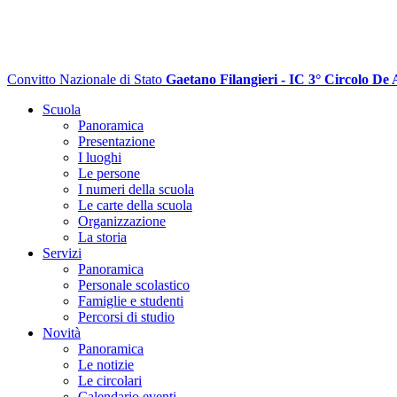
Convitto Nazionale di Stato
Gaetano Filangieri - IC 3° Circolo De 
Scuola
Panoramica
Presentazione
I luoghi
Le persone
I numeri della scuola
Le carte della scuola
Organizzazione
La storia
Servizi
Panoramica
Personale scolastico
Famiglie e studenti
Percorsi di studio
Novità
Panoramica
Le notizie
Le circolari
Calendario eventi