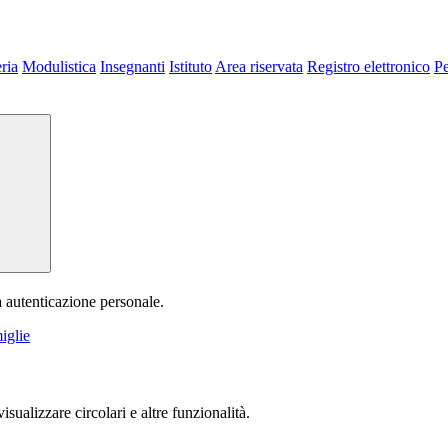
ria
Modulistica
Insegnanti
Istituto
Area riservata
Registro elettronico
P
a autenticazione personale.
iglie
isualizzare circolari e altre funzionalità.