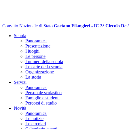
Convitto Nazionale di Stato
Gaetano Filangieri - IC 3° Circolo De 
Scuola
Panoramica
Presentazione
I luoghi
Le persone
I numeri della scuola
Le carte della scuola
Organizzazione
La storia
Servizi
Panoramica
Personale scolastico
Famiglie e studenti
Percorsi di studio
Novità
Panoramica
Le notizie
Le circolari
Calendario eventi