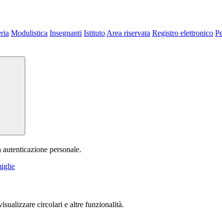
ria
Modulistica
Insegnanti
Istituto
Area riservata
Registro elettronico
P
a autenticazione personale.
iglie
isualizzare circolari e altre funzionalità.