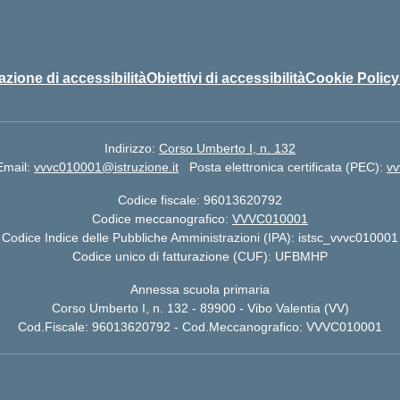
azione di accessibilità
Obiettivi di accessibilità
Cookie Policy
Indirizzo:
Corso Umberto I, n. 132
Email:
vvvc010001@istruzione.it
Posta elettronica certificata (PEC):
vv
Codice fiscale: 96013620792
Codice meccanografico:
VVVC010001
Codice Indice delle Pubbliche Amministrazioni (IPA): istsc_vvvc010001
Codice unico di fatturazione (CUF): UFBMHP
Annessa scuola primaria
Corso Umberto I, n. 132 - 89900 - Vibo Valentia (VV)
Cod.Fiscale: 96013620792 - Cod.Meccanografico: VVVC010001