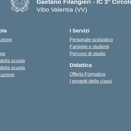
Gaetano Filangieri - IC 3° Circo
Vibo Valentia (VV)
— Visita la pagina iniziale della s
ola
I Servizi
azione
Personale scolastico
Famiglie e studenti
one
Percorsi di studio
 della scuola
Didattica
 della scuola
Offerta Formativa
zazione
I progetti delle classi