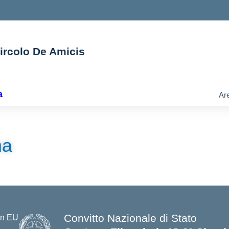
Circolo De Amicis
ella scuola
a
Are
ma
Convitto Nazionale di Stato