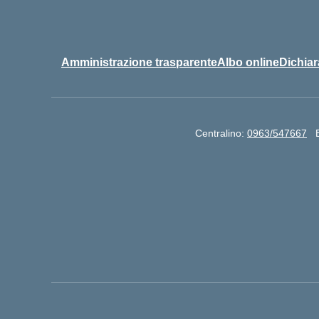
Amministrazione trasparente
Albo online
Dichiar
Centralino:
0963/547667