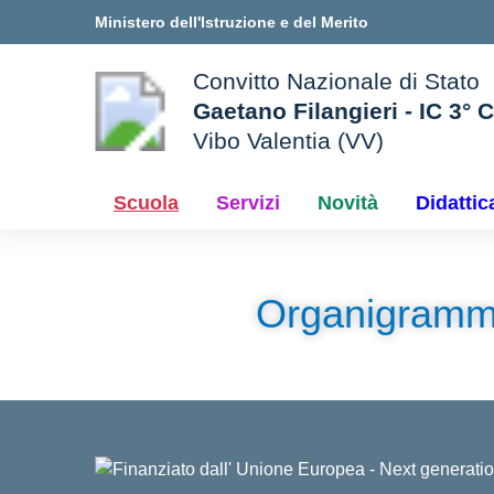
Vai ai contenuti
Vai al menu di navigazione
Vai al footer
Ministero dell'Istruzione e del Merito
Convitto Nazionale di Stato
Gaetano Filangieri - IC 3° 
Vibo Valentia (VV)
 della scuola
— Visita la pagina iniziale d
Scuola
Servizi
Novità
Didattic
Organigram