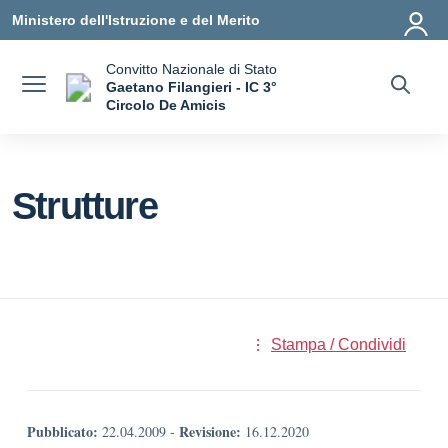
Vai ai contenuti
Vai al menu di navigazione
Vai al footer
Ministero dell'Istruzione e del Merito
Convitto Nazionale di Stato
Gaetano Filangieri - IC 3°
Circolo De Amicis
— Visita la pagina iniziale della scuola
Strutture
Stampa / Condividi
Pubblicato:
Revisione:
22.04.2009
-
16.12.2020