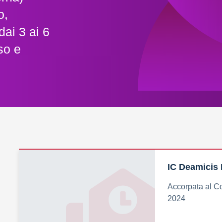
o,
dai 3 ai 6
so e
IC Deamicis I
Accorpata al Co
2024