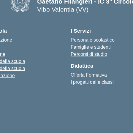
Gaetano Filangieri - IC 3° Circo
Vibo Valentia (VV)
— Visita la pagina iniziale della s
ola
I Servizi
azione
Personale scolastico
Famiglie e studenti
one
Percorsi di studio
 della scuola
Didattica
 della scuola
Offerta Formativa
zazione
I progetti delle classi