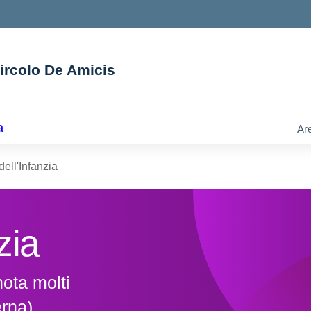
Circolo De Amicis
ella scuola
a
Are
ell'Infanzia
zia
nota molti
rna)