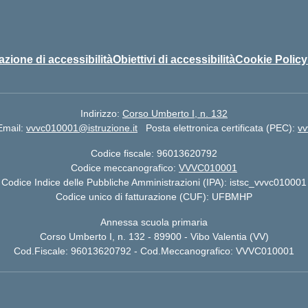
azione di accessibilità
Obiettivi di accessibilità
Cookie Policy
Indirizzo:
Corso Umberto I, n. 132
Email:
vvvc010001@istruzione.it
Posta elettronica certificata (PEC):
vv
Codice fiscale: 96013620792
Codice meccanografico:
VVVC010001
Codice Indice delle Pubbliche Amministrazioni (IPA): istsc_vvvc010001
Codice unico di fatturazione (CUF): UFBMHP
Annessa scuola primaria
Corso Umberto I, n. 132 - 89900 - Vibo Valentia (VV)
Cod.Fiscale: 96013620792 - Cod.Meccanografico: VVVC010001