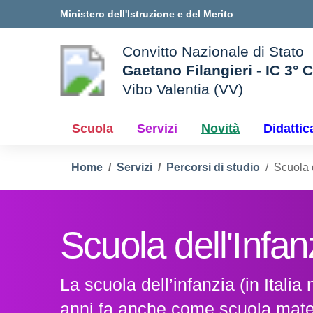
Vai ai contenuti
Vai al menu di navigazione
Vai al footer
Ministero dell'Istruzione e del Merito
Convitto Nazionale di Stato
Gaetano Filangieri - IC 3° 
Vibo Valentia (VV)
 della scuola
— Visita la pagina iniziale d
Scuola
Servizi
Novità
Didattic
Home
Servizi
Percorsi di studio
Scuola d
Scuola dell'Infan
La scuola dell’infanzia (in Italia 
anni fa anche come scuola mate