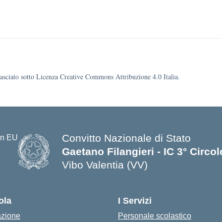
ilasciato sotto Licenza Creative Commons Attribuzione 4.0 Italia.
Convitto Nazionale di Stato
Gaetano Filangieri - IC 3° Circo
Vibo Valentia (VV)
— Visita la pagina iniziale della s
ola
I Servizi
azione
Personale scolastico