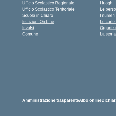
Ufficio Scolastico Regionale
I luoghi
Ufficio Scolastico Territoriale
Le pers
Scuola in Chiaro
I numeri
Iscrizioni On Line
Le carte
Invalsi
Organiz
Comune
La storia
Amministrazione trasparente
Albo online
Dichiar