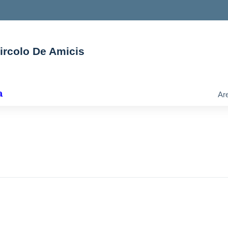
Circolo De Amicis
ella scuola
a
Are