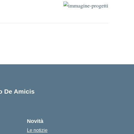
lo De Amicis
cuola
Novità
Le notizie