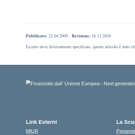
Pubblicato:
Revisione:
22.04.2009
-
16.12.2020
Eccetto dove diversamente specificato, questo articolo è stato r
Link Esterni
La Scu
MIUR
Present