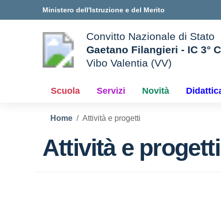
Vai ai contenuti
Vai al menu di navigazione
Vai al footer
Ministero dell'Istruzione e del Merito
Convitto Nazionale di Stato
Gaetano Filangieri - IC 3° 
Vibo Valentia (VV)
 della scuola
— Visita la pagina iniziale d
Scuola
Servizi
Novità
Didattic
Home
Attività e progetti
Attività e progetti