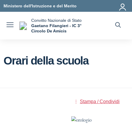
Vai ai contenuti
Vai al menu di navigazione
Vai al footer
Ministero dell'Istruzione e del Merito
Convitto Nazionale di Stato
Gaetano Filangieri - IC 3°
Circolo De Amicis
— Visita la pagina iniziale della scuola
Orari della scuola
Stampa / Condividi