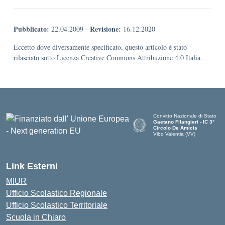
Pubblicato:
Revisione:
22.04.2009
-
16.12.2020
Eccetto dove diversamente specificato, questo articolo è stato
rilasciato sotto Licenza Creative Commons Attribuzione 4.0 Italia.
Convitto Nazionale di Stato
Gaetano Filangieri - IC 3°
Circolo De Amicis
Vibo Valentia (VV)
— Visita la pagina iniziale dell
Link Esterni
MIUR
Ufficio Scolastico Regionale
Ufficio Scolastico Territoriale
Scuola in Chiaro