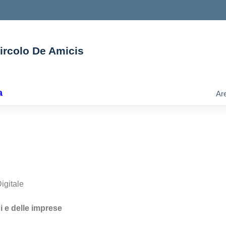
Circolo De Amicis
ella scuola
a
Are
igitale
ini e delle imprese