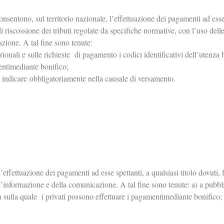
sentono, sul territorio nazionale, l’effettuazione dei pagamenti ad esse 
à di riscossione dei tributi regolate da specifiche normative, con l’uso dell
zione. A tal fine sono tenute:
tuzionali e sulle richieste di pagamento i codici identificativi dell’utenza
entimediante bonifico;
da indicare obbligatoriamente nella causale di versamento.
ffettuazione dei pagamenti ad esse spettanti, a qualsiasi titolo dovuti, fat
l’informazione e della comunicazione. A tal fine sono tenute: a) a pubblica
a sulla quale i privati possono effettuare i pagamentimediante bonifico; b