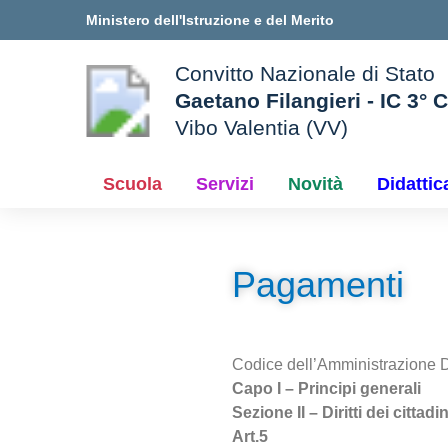
Vai ai contenuti
Vai al menu di navigazione
Vai al footer
Ministero dell'Istruzione e del Merito
Convitto Nazionale di Stato
Gaetano Filangieri - IC 3° 
Vibo Valentia (VV)
 della scuola
— Visita la pagina iniziale d
Scuola
Servizi
Novità
Didattic
Pagamenti
Codice dell’Amministrazione D
Capo I – Principi generali
Sezione II – Diritti dei cittad
Art.5