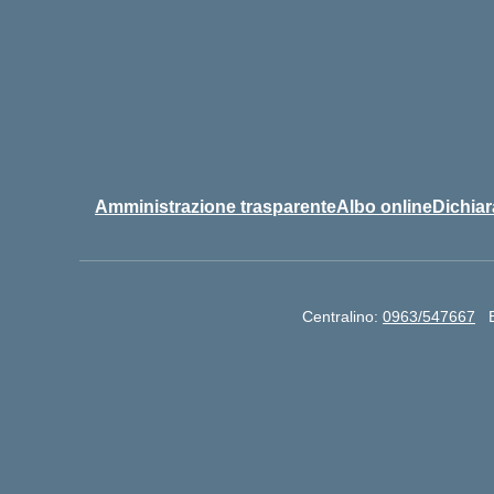
Amministrazione trasparente
Albo online
Dichiar
Centralino:
0963/547667