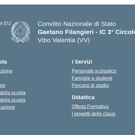
Convitto Nazionale di Stato
Gaetano Filangieri - IC 3° Circo
Vibo Valentia (VV)
— Visita la pagina iniziale della s
ola
I Servizi
azione
Personale scolastico
Famiglie e studenti
one
Percorsi di studio
 della scuola
Didattica
 della scuola
Offerta Formativa
zazione
I progetti delle classi