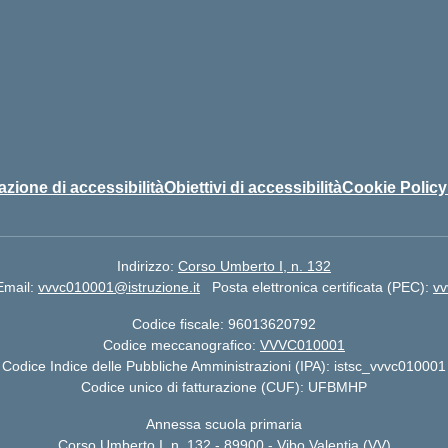
azione di accessibilità
Obiettivi di accessibilità
Cookie Policy
Indirizzo:
Corso Umberto I, n. 132
Email:
vvvc010001@istruzione.it
Posta elettronica certificata (PEC):
vv
Codice fiscale: 96013620792
Codice meccanografico:
VVVC010001
Codice Indice delle Pubbliche Amministrazioni (IPA): istsc_vvvc010001
Codice unico di fatturazione (CUF): UFBMHP
Annessa scuola primaria
Corso Umberto I, n. 132 - 89900 - Vibo Valentia (VV)