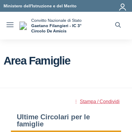
Vai ai contenuti
Vai al menu di navigazione
Vai al footer
Ministero dell'Istruzione e del Merito
Convitto Nazionale di Stato
Gaetano Filangieri - IC 3°
Circolo De Amicis
— Visita la pagina iniziale della scuola
Area Famiglie
Stampa / Condividi
Ultime Circolari per le
famiglie