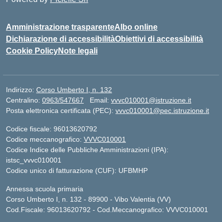
Amministrazione trasparente
Albo online
Dichiarazione di accessibilità
Obiettivi di accessibilità
Cookie Policy
Note legali
Indirizzo:
Corso Umberto I, n. 132
Centralino:
0963/547667
Email:
vvvc010001@istruzione.it
Posta elettronica certificata (PEC):
vvvc010001@pec.istruzione.it
Codice fiscale: 96013620792
Codice meccanografico:
VVVC010001
Codice Indice delle Pubbliche Amministrazioni (IPA):
istsc_vvvc010001
Codice unico di fatturazione (CUF): UFBMHP
Annessa scuola primaria
Corso Umberto I, n. 132 - 89900 - Vibo Valentia (VV)
Cod.Fiscale: 96013620792 - Cod.Meccanografico: VVVC010001