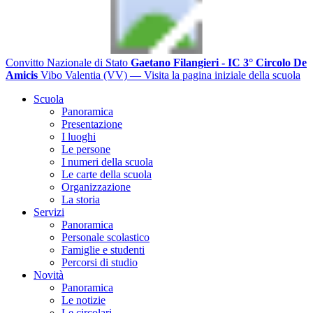
Convitto Nazionale di Stato
Gaetano Filangieri - IC 3° Circolo De
Amicis
Vibo Valentia (VV)
— Visita la pagina iniziale della scuola
Scuola
Panoramica
Presentazione
I luoghi
Le persone
I numeri della scuola
Le carte della scuola
Organizzazione
La storia
Servizi
Panoramica
Personale scolastico
Famiglie e studenti
Percorsi di studio
Novità
Panoramica
Le notizie
Le circolari