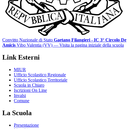
Convitto Nazionale di Stato
Gaetano Filangieri - IC 3° Circolo De
Amicis
Vibo Valentia (VV)
— Visita la pagina iniziale della scuola
Link Esterni
MIUR
Ufficio Scolastico Regionale
Ufficio Scolastico Territoriale
Scuola in Chiaro
Iscrizioni On Line
Invalsi
Comune
La Scuola
Presentazione