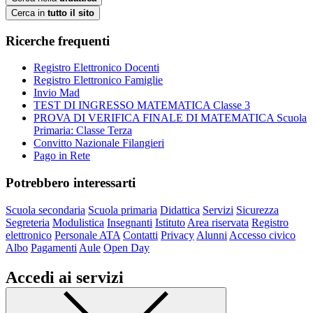
Cerca in
tutto il sito
Ricerche frequenti
Registro Elettronico Docenti
Registro Elettronico Famiglie
Invio Mad
TEST DI INGRESSO MATEMATICA Classe 3
PROVA DI VERIFICA FINALE DI MATEMATICA Scuola
Primaria: Classe Terza
Convitto Nazionale Filangieri
Pago in Rete
Potrebbero interessarti
Scuola secondaria
Scuola primaria
Didattica
Servizi
Sicurezza
Segreteria
Modulistica
Insegnanti
Istituto
Area riservata
Registro
elettronico
Personale ATA
Contatti
Privacy
Alunni
Accesso civico
Albo
Pagamenti
Aule
Open Day
Accedi ai servizi