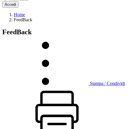
Accedi
Home
FeedBack
FeedBack
Stampa / Condividi