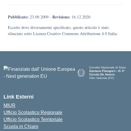
Pubblicato:
Revisione:
23.09.2009
-
16.12.2020
Eccetto dove diversamente specificato, questo articolo è stato
rilasciato sotto Licenza Creative Commons Attribuzione 4.0 Italia.
Convitto Nazionale di Stato
Gaetano Filangieri - IC 3°
Circolo De Amicis
Vibo Valentia (VV)
— Visita la pagina iniziale dell
Link Esterni
MIUR
Ufficio Scolastico Regionale
Ufficio Scolastico Territoriale
Scuola in Chiaro