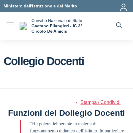
Vai ai contenuti
Vai al menu di navigazione
Vai al footer
Ministero dell'Istruzione e del Merito
Convitto Nazionale di Stato
Gaetano Filangieri - IC 3°
Circolo De Amicis
— Visita la pagina iniziale della scuola
Collegio Docenti
Stampa / Condividi
Funzioni del Dollegio Docenti
“Ha potere deliberante in materia di
funzionamento didattico dell’istituto. In particolare