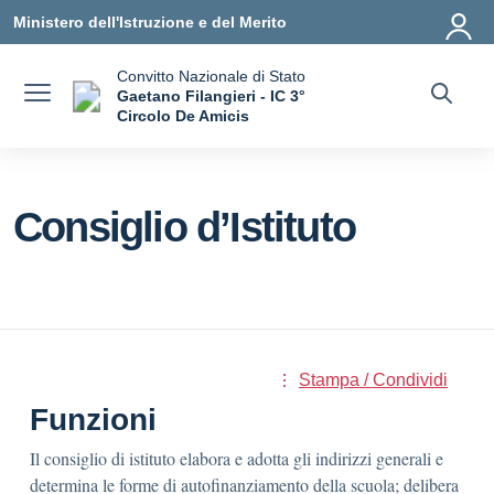
Vai ai contenuti
Vai al menu di navigazione
Vai al footer
Ministero dell'Istruzione e del Merito
Convitto Nazionale di Stato
Gaetano Filangieri - IC 3°
Circolo De Amicis
— Visita la pagina iniziale della scuola
Consiglio d’Istituto
Stampa / Condividi
Funzioni
Il consiglio di istituto elabora e adotta gli indirizzi generali e
determina le forme di autofinanziamento della scuola; delibera