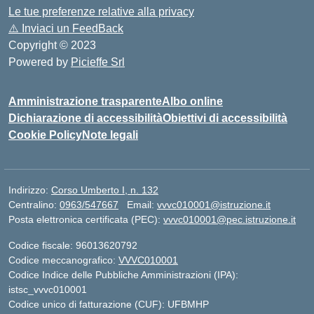
Le tue preferenze relative alla privacy
⚠️
Inviaci un FeedBack
Copyright © 2023
Powered by
Picieffe Srl
Amministrazione trasparente
Albo online
Dichiarazione di accessibilità
Obiettivi di accessibilità
Cookie Policy
Note legali
Indirizzo:
Corso Umberto I, n. 132
Centralino:
0963/547667
Email:
vvvc010001@istruzione.it
Posta elettronica certificata (PEC):
vvvc010001@pec.istruzione.it
Codice fiscale: 96013620792
Codice meccanografico:
VVVC010001
Codice Indice delle Pubbliche Amministrazioni (IPA):
istsc_vvvc010001
Codice unico di fatturazione (CUF): UFBMHP