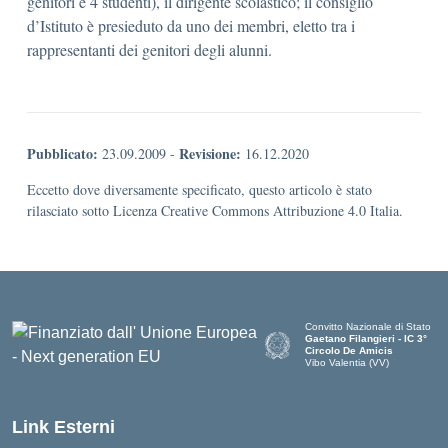
genitori e 4 studenti), il dirigente scolastico; il consiglio
d’Istituto è presieduto da uno dei membri, eletto tra i
rappresentanti dei genitori degli alunni.
Pubblicato:
Revisione:
23.09.2009
-
16.12.2020
Eccetto dove diversamente specificato, questo articolo è stato
rilasciato sotto Licenza Creative Commons Attribuzione 4.0 Italia.
Convitto Nazionale di Stato
Gaetano Filangieri - IC 3°
Circolo De Amicis
Vibo Valentia (VV)
— Visita la pagina iniziale dell
Link Esterni